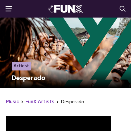
Artiest
Desperado
Music
FunX Artists
Desperado