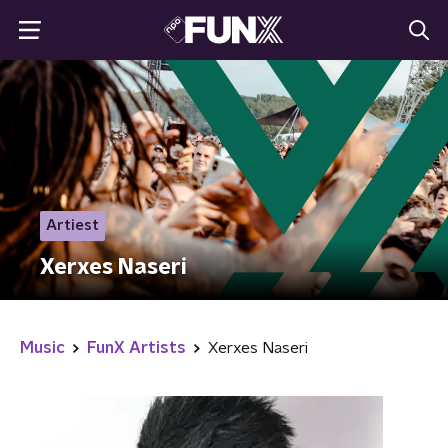
Artiest
Xerxes Naseri
Music
FunX Artists
Xerxes Naseri