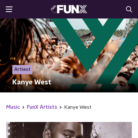
Artiest
Kanye West
Music
FunX Artists
Kanye West