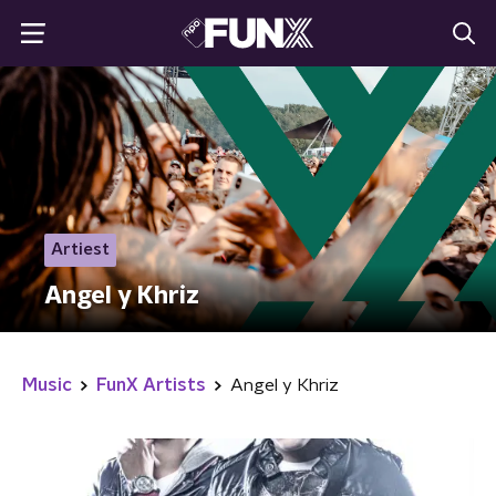
Artiest
Angel y Khriz
Music
FunX Artists
Angel y Khriz