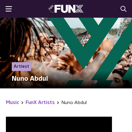
Artiest
Nuno Abdul
Music
FunX Artists
Nuno Abdul