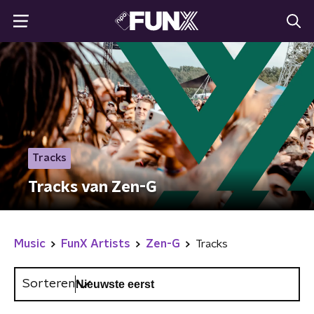
Tracks
Tracks van Zen-G
Music
FunX Artists
Zen-G
Tracks
Sorteren