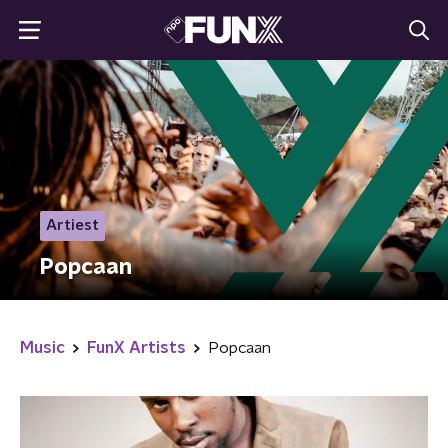
Artiest
Popcaan
Music
FunX Artists
Popcaan