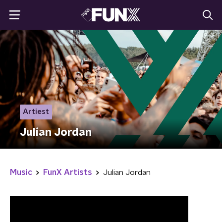
Artiest
Julian Jordan
Music
FunX Artists
Julian Jordan