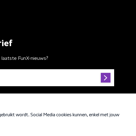
ief
t laatste FunX-nieuws?
Cookiebeleid