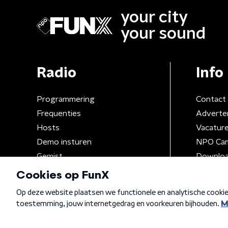
your city
your sound
Radio
Info
Programmering
Contact
Frequenties
Adverte
Hosts
Vacatur
Demo insturen
NPO Ca
Gemist
Downloa
Algemene voorwaarden
Privacybeleid