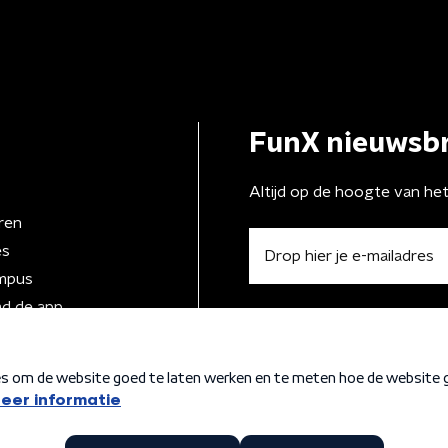
FunX nieuwsbr
Altijd op de hoogte van he
ren
es
mpus
d de app