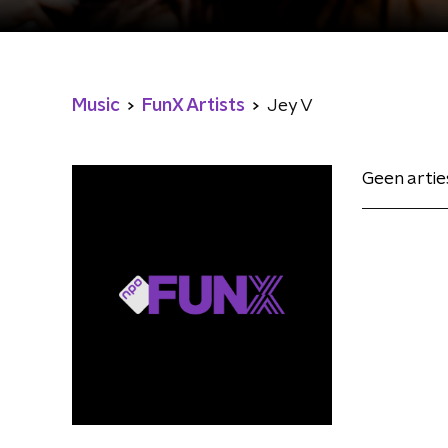
Music
FunX Artists
Jey V
Geen arti