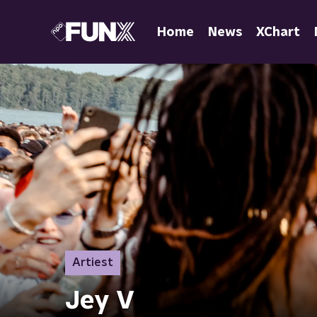
Home
News
XChart
Artiest
Jey V