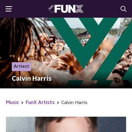
Artiest
Calvin Harris
Music
FunX Artists
Calvin Harris