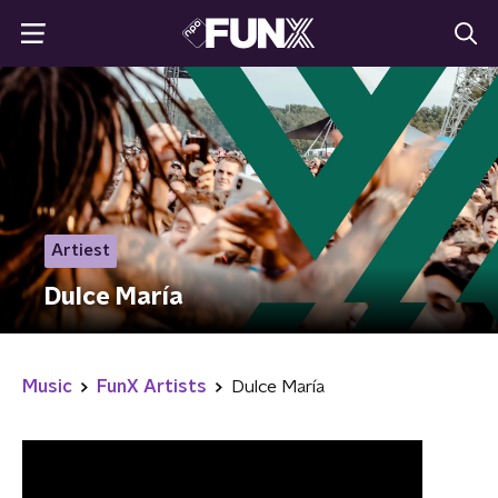
Artiest
Dulce María
Music
FunX Artists
Dulce María