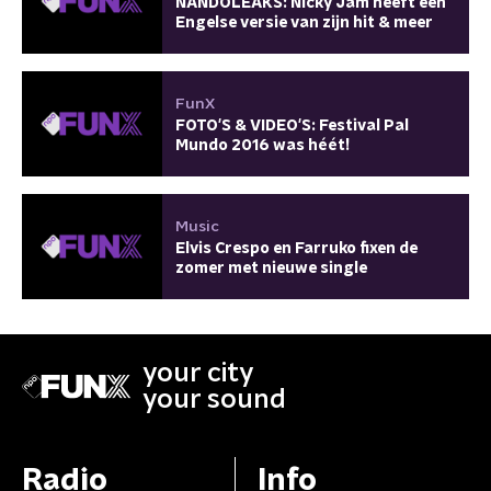
NANDOLEAKS: Nicky Jam heeft een
Engelse versie van zijn hit & meer
FunX
FOTO'S & VIDEO'S: Festival Pal
Mundo 2016 was héét!
Music
Elvis Crespo en Farruko fixen de
zomer met nieuwe single
your city
your sound
Radio
Info