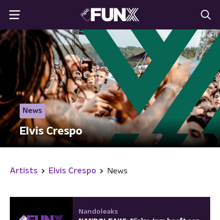
News
Elvis Crespo
Artists
Elvis Crespo
News
Nandoleaks