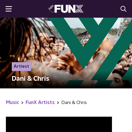
Artiest
Dani & Chris
Music
FunX Artists
Dani & Chris