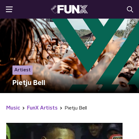
Artiest
Pietju Bell
Music
FunX Artists
Pietju Bell