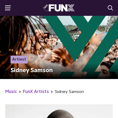
Artiest
Sidney Samson
Music
FunX Artists
Sidney Samson