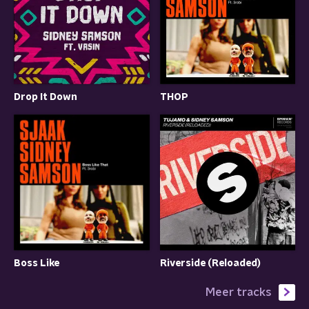
Drop It Down
THOP
Boss Like
Riverside (Reloaded)
Meer tracks