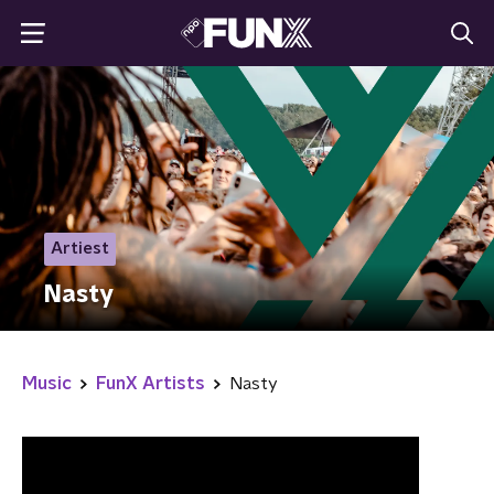
Artiest
Nasty
Music
FunX Artists
Nasty