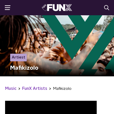
Artiest
Mafikizolo
Music
FunX Artists
Mafikizolo