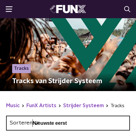
Tracks
Tracks van Strijder Systeem
Music
FunX Artists
Strijder Systeem
Tracks
Sorteren