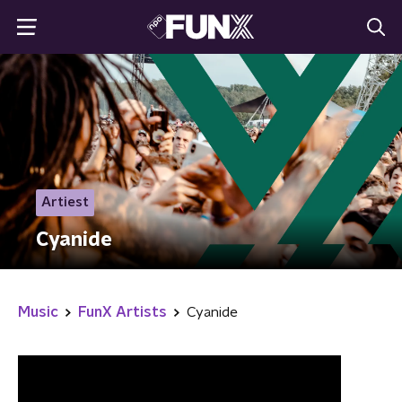
Artiest
Cyanide
Music
FunX Artists
Cyanide