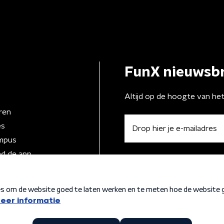
FunX nieuwsbr
Altijd op de hoogte van he
ren
es
mpus
d de app