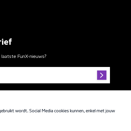
ief
t laatste FunX-nieuws?
Cookiebeleid