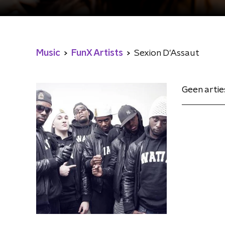
Music
FunX Artists
Sexion D'Assaut
Geen arti