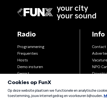
your city
your sound
Radio
Info
Programmering
Contact
Frequenties
Adverte
Hosts
Vacatur
Demo insturen
NPO Ca
Gemist
Downloa
Algemene voorwaarden
Privacybeleid