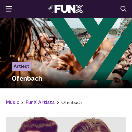
Artiest
Ofenbach
Music
FunX Artists
Ofenbach