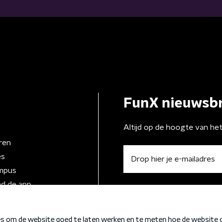
FunX nieuwsbr
Altijd op de hoogte van he
ren
es
mpus
d de app