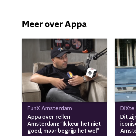
Meer over Appa
FunX Amsterdam
DiXte
Appa over rellen
Dit zi
Amsterdam: "Ik keur het niet
iconis
goed, maar begrijp het wel"
Amst