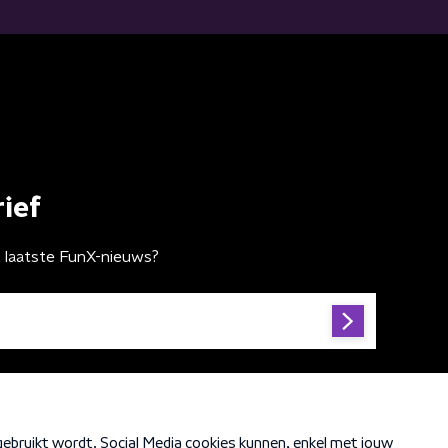
ief
t laatste FunX-nieuws?