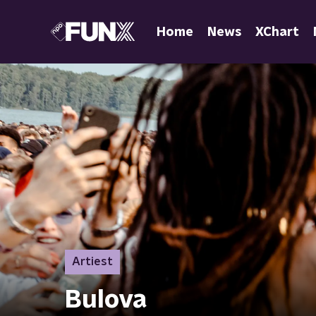
Home
News
XChart
Artiest
Bulova