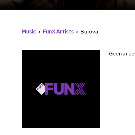
Music
FunX Artists
Bulova
Geen arti