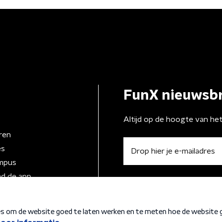
FunX nieuwsbr
Altijd op de hoogte van he
ren
es
mpus
d de app