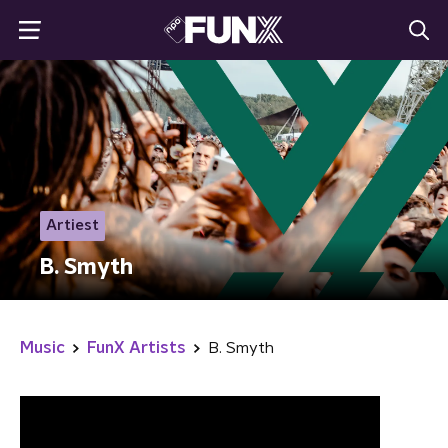
Artiest
B. Smyth
Music
FunX Artists
B. Smyth