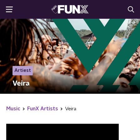
Artiest
Veira
Music
FunX Artists
Veira