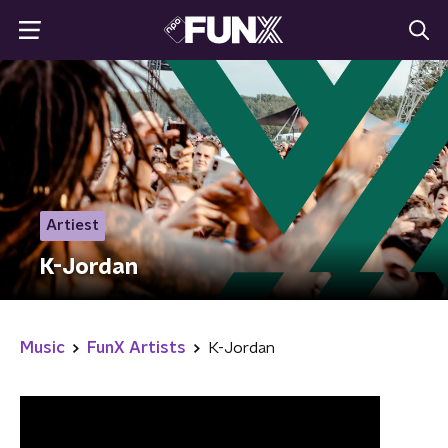
Artiest
K-Jordan
Music
FunX Artists
K-Jordan