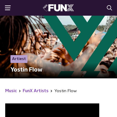
Artiest
Yostin Flow
Music
FunX Artists
Yostin Flow