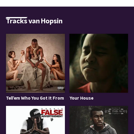
Tracks van Hopsin
Tell'em Who You Got It From
Your House