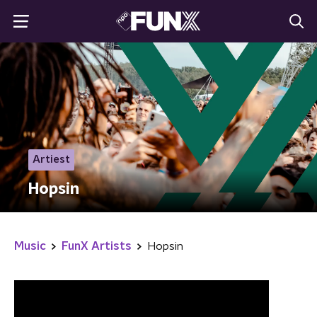
Artiest
Hopsin
Music
FunX Artists
Hopsin