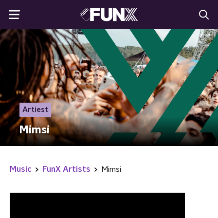
Artiest
Mimsi
Music
FunX Artists
Mimsi