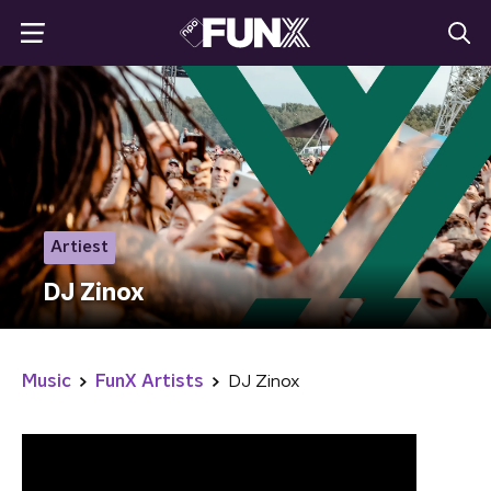
Artiest
DJ Zinox
Music
FunX Artists
DJ Zinox