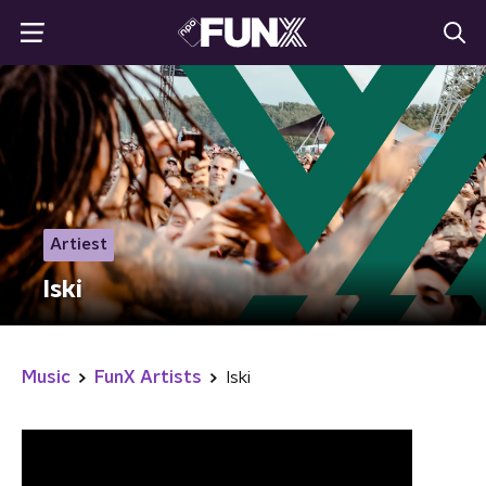
Artiest
Iski
Music
FunX Artists
Iski