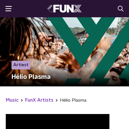
Artiest
Hélio Plasma
Music
FunX Artists
Hélio Plasma