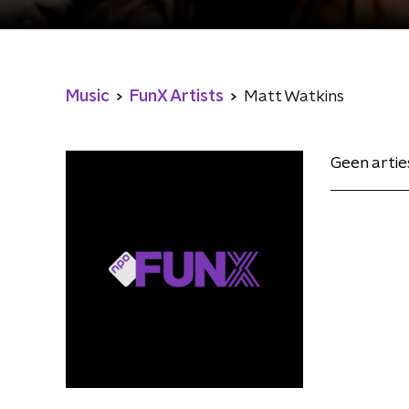
Music
FunX Artists
Matt Watkins
Geen arti