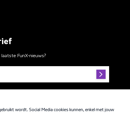
ief
t laatste FunX-nieuws?
Cookiebeleid