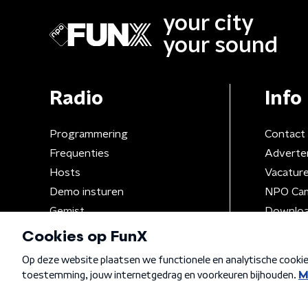
your city
your sound
Radio
Info
Programmering
Contact
Frequenties
Adverte
Hosts
Vacatur
Demo insturen
NPO Ca
Gemist
Downloa
Algemene voorwaarden
Privacybeleid