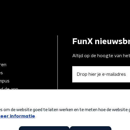
FunX nieuwsbr
Altijd op de hoogte van he
ren
es
mpus
d de app