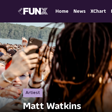
Home
News
XChart
Artiest
Matt Watkins