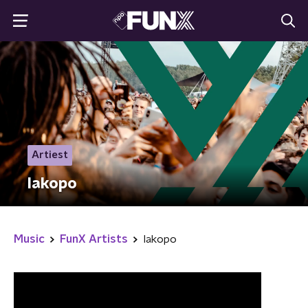
Artiest
Iakopo
Music
FunX Artists
Iakopo