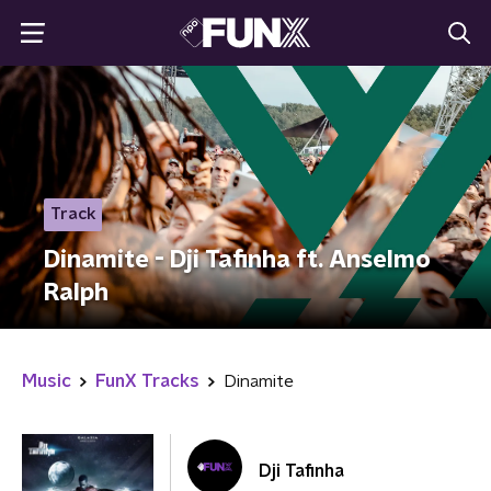
Track
Dinamite - Dji Tafinha ft. Anselmo
Ralph
Music
FunX Tracks
Dinamite
Dji Tafinha