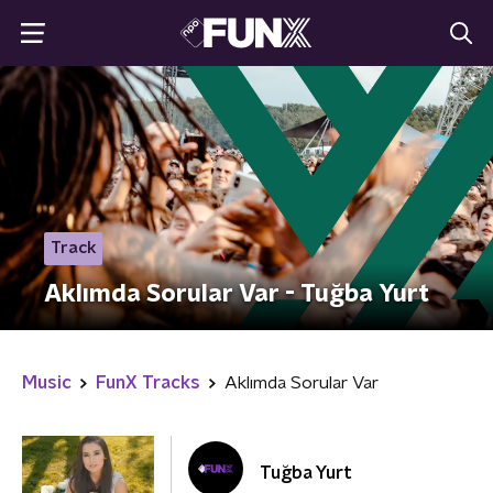
Track
Aklımda Sorular Var - Tuğba Yurt
Music
FunX Tracks
Aklımda Sorular Var
Tuğba Yurt