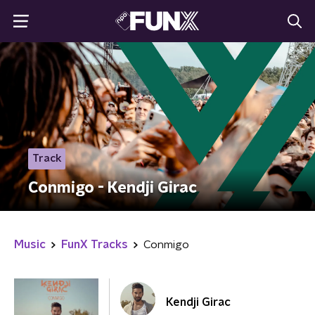
Track
Conmigo - Kendji Girac
Music
FunX Tracks
Conmigo
Kendji Girac