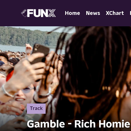
Home
News
XChart
Track
Gamble - Rich Homi