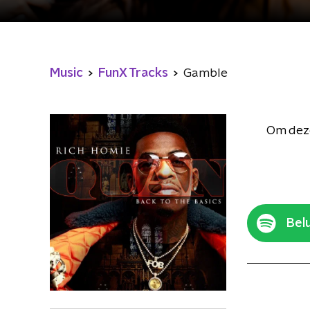
Music
FunX Tracks
Gamble
Om deze
Belu