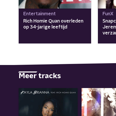
Entertainment
FunX
Rich Homie Quan overleden
Snapc
op 34-jarige leeftijd
Jeremi
verza
Vestiv
Meer tracks