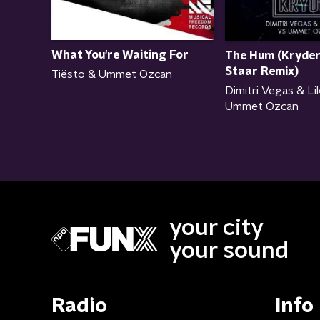
What You're Waiting For
The Hum (Kryde
Staar Remix)
Tiësto & Ummet Ozcan
Dimitri Vegas & Li
Ummet Ozcan
your city
your sound
Radio
Info