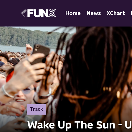
Home
News
XChart
Track
Wake Up The Sun -