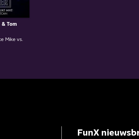
r & Tom
ke Mike vs.
FunX nieuwsbr