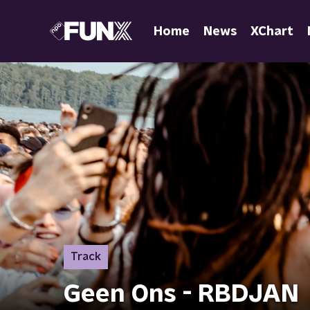
Home
News
XChart
Track
Geen Ons - RBDJAN