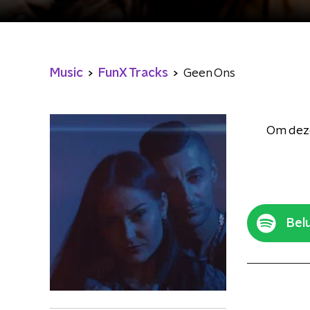
Music
FunX Tracks
Geen Ons
Om deze
Belu