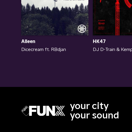
Alleen
HK47
Dicecream ft. RBdjan
DJ D-Train & Kemp
your city
your sound