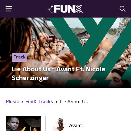
Track
Lie About Us - Avant Ft. Nicole
Scherzinger
Music
FunX Tracks
Lie About Us
Avant