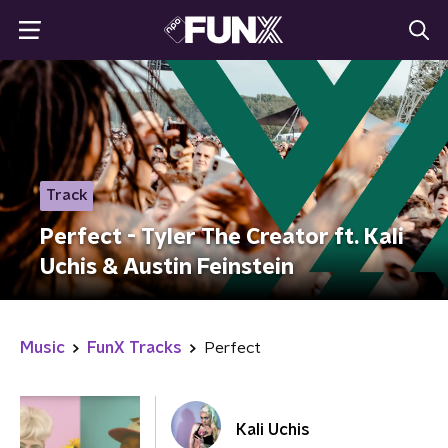
Track
Perfect - Tyler The Creator ft. Kali
Uchis & Austin Feinstein
Music
FunX Tracks
Perfect
Kali Uchis