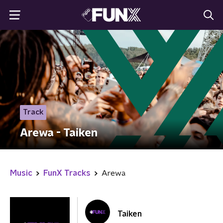
Track
Arewa - Taiken
Music
FunX Tracks
Arewa
Taiken