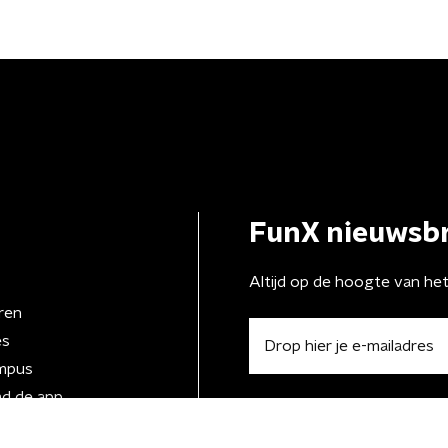
FunX nieuwsbr
Altijd op de hoogte van he
ren
es
mpus
d de app