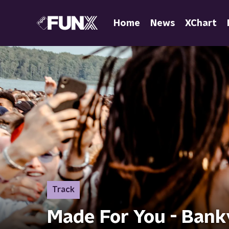
Home
News
XChart
Track
Made For You - Ban