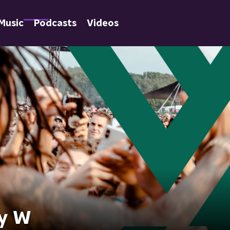
Music
Podcasts
Videos
ky W