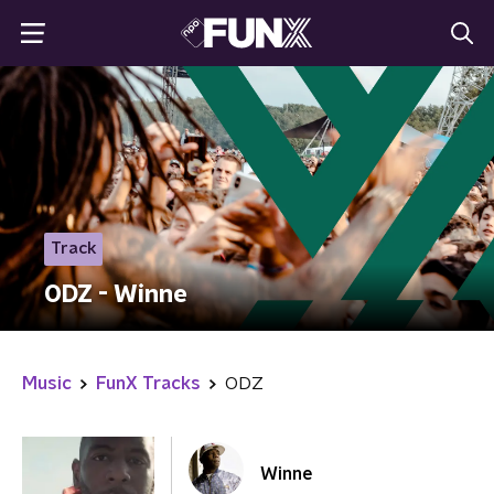
Track
ODZ - Winne
Music
FunX Tracks
ODZ
Winne