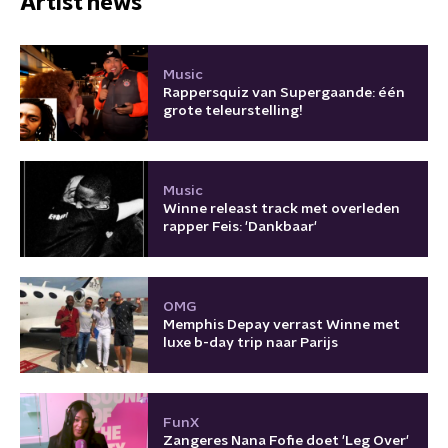
Artist news
Music
Rappersquiz van Supergaande: één
grote teleurstelling!
Music
Winne releast track met overleden
rapper Feis: 'Dankbaar'
OMG
Memphis Depay verrast Winne met
luxe b-day trip naar Parijs
FunX
Zangeres Nana Fofie doet 'Leg Over'