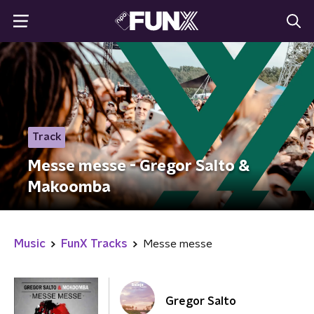
Track
Messe messe - Gregor Salto &
Makoomba
Music
FunX Tracks
Messe messe
Gregor Salto