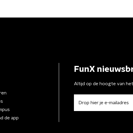
FunX nieuwsbr
Altijd op de hoogte van he
ren
es
mpus
d de app