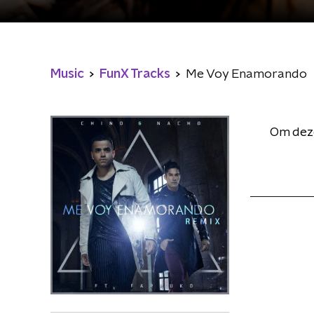
Music
FunX Tracks
Me Voy Enamorando
Om deze