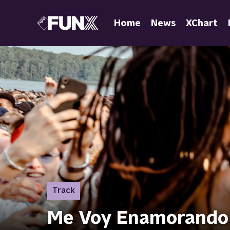
Home
News
XChart
Track
Me Voy Enamorando -