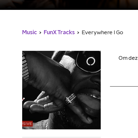
Music
FunX Tracks
Everywhere I Go
Om deze