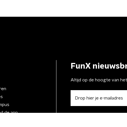
FunX nieuwsbr
Altijd op de hoogte van he
ren
es
mpus
d de app