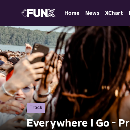
Home
News
XChart
Track
Everywhere I Go - Pr