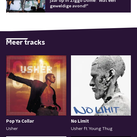
jaar op in Ziggo Dome: "Wát een
geweldige avond!"
Meer tracks
Pop Ya Collar
No Limit
Usher
Usher ft. Young Thug