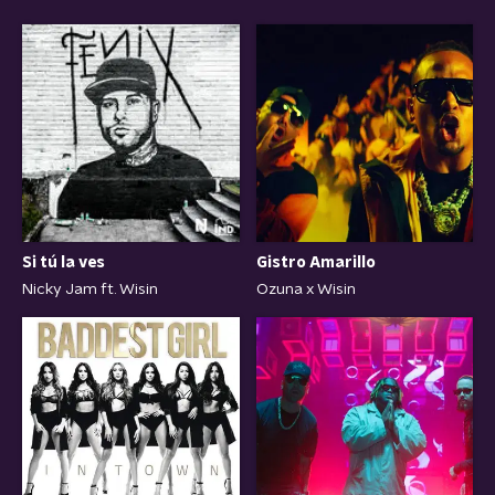
Si tú la ves
Gistro Amarillo
Nicky Jam ft. Wisin
Ozuna x Wisin